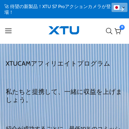
🚀 待望の新製品！XTU S7 Proアクションカメラが登
場！
0
0
個
の
ア
イ
テ
ム
XTUCAMアフィリエイトプログラム
私たちと提携して、一緒に収益を上げま
しょう。