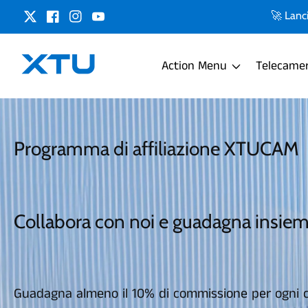
🚀 Lanc
Cinguettio
Fai
Profilo
YouTube
clic
utente
su
Mi
Piace
Action Menu
Telecamer
Programma di affiliazione XTUCAM
Collabora con noi e guadagna insiem
Guadagna almeno il 10% di commissione per ogni c