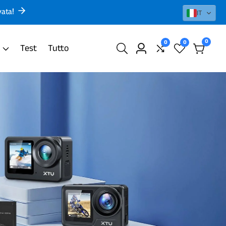
vata!
IT
0
0
0
0
Test
Tutto
Login
element