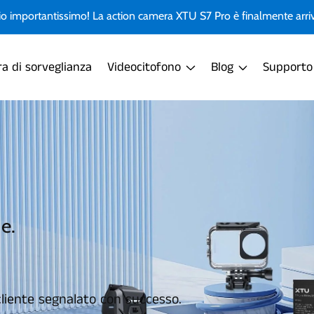
io importantissimo! La action camera XTU S7 Pro è finalmente arri
a di sorveglianza
Videocitofono
Blog
Supporto
e.
liente segnalato con successo.