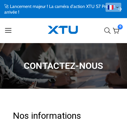
🚀 Lancement majeur ! La caméra d'action XTU S7 Pro est
arrivée !
0
0
artic
CONTACTEZ-NOUS
Nos informations