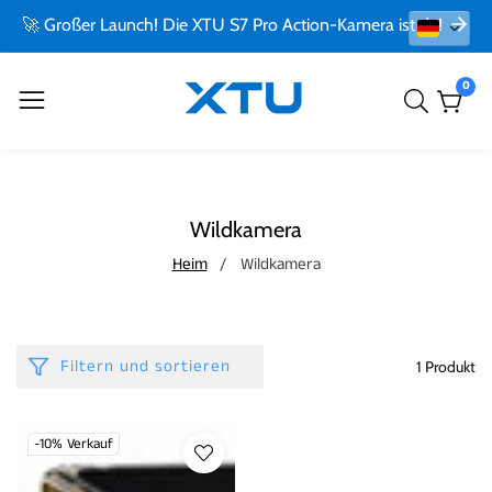
🚀 Großer Launch! Die XTU S7 Pro Action-Kamera ist da!
0
0
Artik
Sammlung:
Wildkamera
Heim
Wildkamera
Filtern und sortieren
1 Produkt
-10%
Verkauf