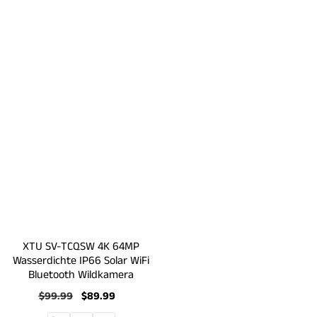
XTU SV-TCQSW 4K 64MP
Wasserdichte IP66 Solar WiFi
Bluetooth Wildkamera
Normaler
$99.99
Verkaufspreis
$89.99
Preis